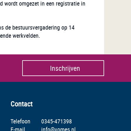
d wordt omgezet in een registratie in
ens de bestuursvergadering op 14
lende werkvelden.
Inschrijven
Contact
Telefoon
0345-471398
E-mail
info@vomes.nl