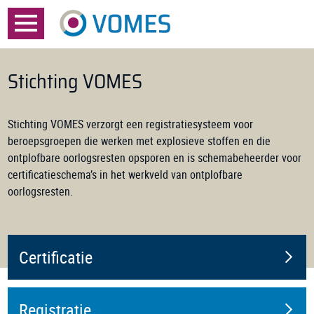
Menu
Home
Stichting VOMES
Over VOMES
Stichting VOMES verzorgt een registratiesysteem voor
Certificatie
beroepsgroepen die werken met explosieve stoffen en die
ontplofbare oorlogsresten opsporen en is schemabeheerder voor
Registratie
certificatieschema’s in het werkveld van ontplofbare
oorlogsresten.
Documenten
Nieuws
Certificatie
FAQ
Contact
Registratie