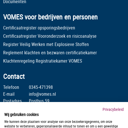
Documenten
VOMES voor bedrijven en personen
Certificaatregister opsporingsbedrijven
Certificaatregister Vooronderzoek en risicoanalyse
Register Veilig Werken met Explosieve Stoffen
Reglement klachten en bezwaren certificatiekamer
Klachtenregeling Registratiekamer VOMES
Contact
Telefoon
0345-471398
E-mail
info@vomes.nl
Postadres
Postbus 59
4190 CB Geldermalsen
Privacybeleid
Wij gebruiken cookies
Stichting Veilig Omgaan Met Explosieve Stoffen is lid van :
We kunnen deze plaatsen voor analyse van onze bezoekersgegevens, om onze
website te verbeteren, gepersonaliseerde inhoud te tonen en om u een geweldige