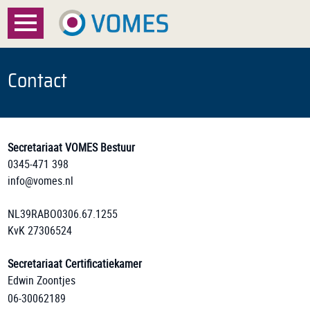
Menu
Home
Contact
Over VOMES
Certificatie
Secretariaat VOMES Bestuur
0345-471 398
Registratie
info@vomes.nl
Documenten
NL39RABO0306.67.1255
KvK 27306524
Nieuws
Secretariaat Certificatiekamer
FAQ
Edwin Zoontjes
06-30062189
Contact