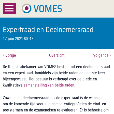
Menu
Home
Expertraad en Deelnemersraad
Over VOMES
17 juni 2021 08:47
Certificatie
Vorige
Overzicht
Volgende
Registratie
De Registratiekamer van VOMES bestaat uit een deelnemersraad
en een expertraad. Inmiddels zijn beide raden een eerste keer
Documenten
bijeengeweest. Het bestuur is verheugd over de brede en
kwalitatieve
samenstelling van beide raden
.
Nieuws
FAQ
Zowel in de deelnemersraad als de expertraad is de wens geuit
om de komende tijd voor alle competentieprofielen de eind- en
toetstermen en de exameneisen te evalueren. Er is behoefte om
Contact