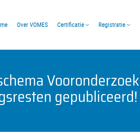
ome
Over VOMES
Certificatie
Registratie
eschema Vooronderzoek
gsresten gepubliceerd!