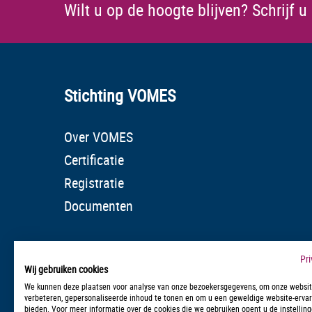
Wilt u op de hoogte blijven?
Schrijf u
Stichting VOMES
Over VOMES
Certificatie
Registratie
Documenten
Pr
Wij gebruiken cookies
We kunnen deze plaatsen voor analyse van onze bezoekersgegevens, om onze websit
verbeteren, gepersonaliseerde inhoud te tonen en om u een geweldige website-ervar
bieden. Voor meer informatie over de cookies die we gebruiken opent u de instelling