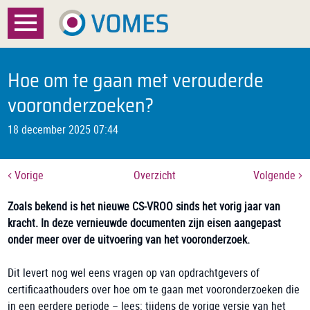
Menu
Home
Hoe om te gaan met verouderde
Over VOMES
vooronderzoeken?
18 december 2025 07:44
Certificatie
Registratie
Vorige
Overzicht
Volgende
Documenten
Zoals bekend is het nieuwe CS-VROO sinds het vorig jaar van
kracht. In deze vernieuwde documenten zijn eisen aangepast
Nieuws
onder meer over de uitvoering van het vooronderzoek.
FAQ
Dit levert nog wel eens vragen op van opdrachtgevers of
certificaathouders over hoe om te gaan met vooronderzoeken die
Contact
in een eerdere periode – lees: tijdens de vorige versie van het