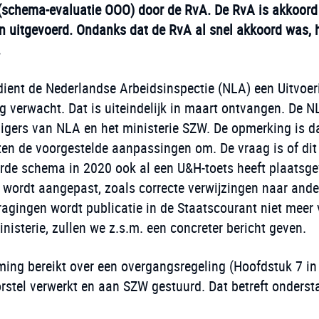
(schema-evaluatie OOO) door de RvA. De RvA is akkoor
n uitgevoerd. Ondanks dat de RvA al snel akkoord was, 
.
dient de Nederlandse Arbeidsinspectie (NLA) een Uitvoe
ng verwacht. Dat is uiteindelijk in maart ontvangen. De
gers van NLA en het ministerie SZW. De opmerking is da
n de voorgestelde aanpassingen om. De vraag is of dit h
erde schema in 2020 ook al een U&H-toets heeft plaatsge
n wordt aangepast, zoals correcte verwijzingen naar and
gingen wordt publicatie in de Staatscourant niet meer 
nisterie, zullen we z.s.m. een concreter bericht geven.
ng bereikt over een overgangsregeling (Hoofdstuk 7 in 
orstel verwerkt en aan SZW gestuurd. Dat betreft onders