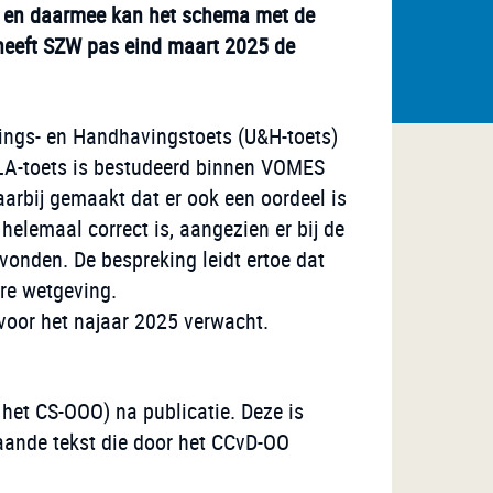
d en daarmee kan het schema met de
heeft SZW pas eind maart 2025 de
rings- en Handhavingstoets (U&H-toets)
 NLA-toets is bestudeerd binnen VOMES
arbij gemaakt dat er ook een oordeel is
elemaal correct is, aangezien er bij de
vonden. De bespreking leidt ertoe dat
ere wetgeving.
voor het najaar 2025 verwacht.
het CS-OOO) na publicatie. Deze is
taande tekst die door het CCvD-OO