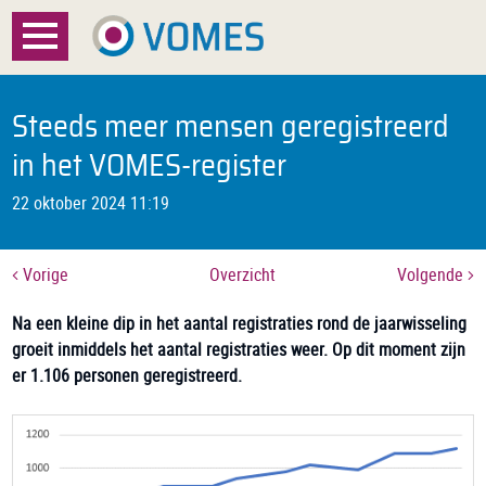
Menu
Home
Steeds meer mensen geregistreerd
Over VOMES
in het VOMES-register
22 oktober 2024 11:19
Certificatie
Registratie
Vorige
Overzicht
Volgende
Documenten
Na een kleine dip in het aantal registraties rond de jaarwisseling
groeit inmiddels het aantal registraties weer. Op dit moment zijn
Nieuws
er 1.106 personen geregistreerd.
FAQ
Contact