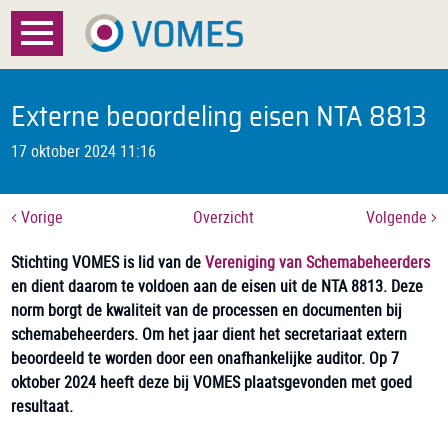
Menu
Home
Externe beoordeling eisen NTA 8813
Over VOMES
17 oktober 2024 11:16
Certificatie
Vorige
Overzicht
Volgende
Registratie
Stichting VOMES is lid van de
Vereniging van Schemabeheerders
en dient daarom te voldoen aan de eisen uit de NTA 8813. Deze
Documenten
norm borgt de kwaliteit van de processen en documenten bij
schemabeheerders. Om het jaar dient het secretariaat extern
Nieuws
beoordeeld te worden door een onafhankelijke auditor. Op 7
oktober 2024 heeft deze bij VOMES plaatsgevonden met goed
FAQ
resultaat.
Contact