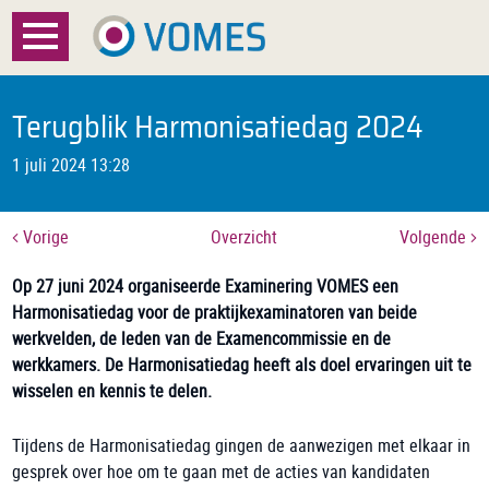
Menu
Home
Terugblik Harmonisatiedag 2024
Over VOMES
1 juli 2024 13:28
Certificatie
Vorige
Overzicht
Volgende
Registratie
Op 27 juni 2024 organiseerde Examinering VOMES een
Harmonisatiedag voor de praktijkexaminatoren van beide
Documenten
werkvelden, de leden van de Examencommissie en de
werkkamers. De Harmonisatiedag heeft als doel ervaringen uit te
Nieuws
wisselen en kennis te delen.
FAQ
Tijdens de Harmonisatiedag gingen de aanwezigen met elkaar in
gesprek over hoe om te gaan met de acties van kandidaten
Contact