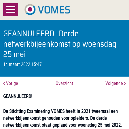
Menu
Home
GEANNULEERD -Derde
Over VOMES
netwerkbijeenkomst op woensdag
25 mei
Certificatie
14 maart 2022 15:47
Registratie
Documenten
Vorige
Overzicht
Volgende
GEANNULEERD!
Nieuws
FAQ
De Stichting Examinering VOMES heeft in 2021 tweemaal een
netwerkbijeenkomst gehouden voor opleiders. De derde
Contact
netwerkbijeenkomst staat gepland voor woensdag 25 mei 2022.