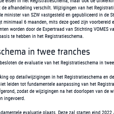
 de eisen in het Registratieschema, maar ook de uitwerki
 de afhandeling verschilt. Wijzigingen van het Registra
e minister van SZW vastgesteld en gepubliceerd in de S
t minimaal 6 maanden, mits deze goed zijn voorbereid e
nten worden door de Expertraad van Stichting VOMES vas
 basis te hebben in het Registratieschema.
eschema in twee tranches
besloten de evaluatie van het Registratieschema in twee
kking op detailwijzigingen in het Registratieschema en d
iet leiden tot fundamentele aanpassing van het Registra
afgerond, zodat de wijzigingen na het doorlopen van de wi
n ingevoerd.
ndamentele evaluatie plaats. Deze zal starten eind 2022