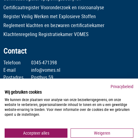
Certificaatregister Vooronderzoek en risicoanalyse
Register Veilig Werken met Explosieve Stoffen
Reglement klachten en bezwaren certificatiekamer
Klachtenregeling Registratiekamer VOMES
Contact
Telefoon
0345-471398
E-mail
info@vomes.nl
Postadres
Postbus 59
4190 CB Geldermalsen
Privacybeleid
Wij gebruiken cookies
Stichting Veilig Omgaan Met Explosieve Stoffen is lid van :
We kunnen deze plaatsen voor analyse van onze bezoekersgegevens, om onze
website te verbeteren, gepersonaliseerde inhoud te tonen en om u een geweldige
website-ervaring te bieden. Voor meer informatie over de cookies die we gebruiken
opent u de instellingen.
Accepteer alles
Weigeren