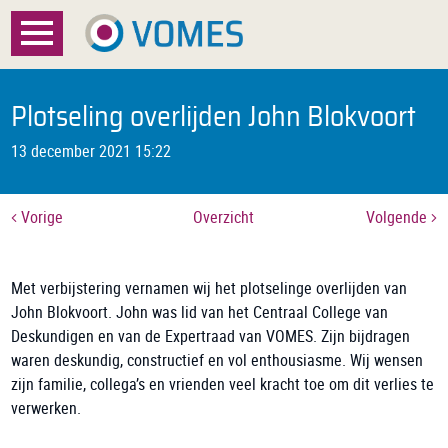
Menu
Home
Plotseling overlijden John Blokvoort
Over VOMES
13 december 2021 15:22
Certificatie
Vorige
Overzicht
Volgende
Registratie
Documenten
Met verbijstering vernamen wij het plotselinge overlijden van
John Blokvoort. John was lid van het Centraal College van
Nieuws
Deskundigen en van de Expertraad van VOMES. Zijn bijdragen
waren deskundig, constructief en vol enthousiasme. Wij wensen
FAQ
zijn familie, collega’s en vrienden veel kracht toe om dit verlies te
verwerken.
Contact