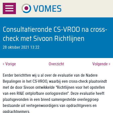
Menu
Home
Consultatieronde CS-VROO na cross-
Over VOMES
check met Sivoon Richtlijnen
28 oktober 2021 13:22
Certificatie
Registratie
Vorige
Overzicht
Volgende
Documenten
Eerder berichtten wij u al over de evaluatie van de Nadere
Bepalingen in het CS-VROO, waarbij een cross-check plaatsvindt
Nieuws
met de door Sivoon ontwikkelde “Richtlijnen voor het opstellen
van een RI&E ontplofbare oorlogsresten”. Deze evaluatie heeft
FAQ
plaatsgevonden in een breed samengestelde overleggroep
bestaande uit vertegenwoordigers van opdrachtgevers en
Contact
opdrachtnemers.