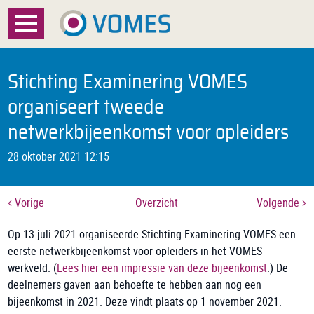
Menu
Home
Stichting Examinering VOMES
Over VOMES
organiseert tweede
netwerkbijeenkomst voor opleiders
Certificatie
28 oktober 2021 12:15
Registratie
Documenten
Vorige
Overzicht
Volgende
Op 13 juli 2021 organiseerde Stichting Examinering VOMES een
Nieuws
eerste netwerkbijeenkomst voor opleiders in het VOMES
werkveld. (
Lees hier een impressie van deze bijeenkomst
.) De
FAQ
deelnemers gaven aan behoefte te hebben aan nog een
bijeenkomst in 2021. Deze vindt plaats op 1 november 2021.
Contact