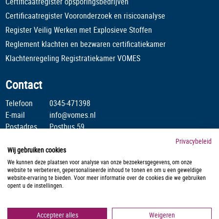
Certificaatregister opsporingsbedrijven
Certificaatregister Vooronderzoek en risicoanalyse
Register Veilig Werken met Explosieve Stoffen
Reglement klachten en bezwaren certificatiekamer
Klachtenregeling Registratiekamer VOMES
Contact
Telefoon
0345-471398
E-mail
info@vomes.nl
Postadres
Postbus 59
4190 CB Geldermalsen
Privacybeleid
Wij gebruiken cookies
Stichting Veilig Omgaan Met Explosieve Stoffen is lid van :
We kunnen deze plaatsen voor analyse van onze bezoekersgegevens, om onze
website te verbeteren, gepersonaliseerde inhoud te tonen en om u een geweldige
website-ervaring te bieden. Voor meer informatie over de cookies die we gebruiken
opent u de instellingen.
Accepteer alles
Weigeren