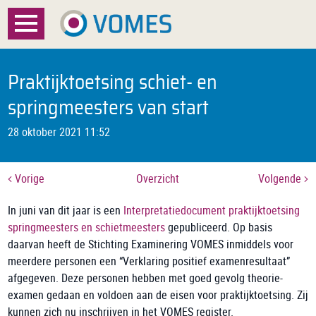
Menu
Home
Praktijktoetsing schiet- en
Over VOMES
springmeesters van start
28 oktober 2021 11:52
Certificatie
Registratie
Vorige
Overzicht
Volgende
Documenten
In juni van dit jaar is een
Interpretatiedocument praktijktoetsing
springmeesters en schietmeesters
gepubliceerd. Op basis
Nieuws
daarvan heeft de Stichting Examinering VOMES inmiddels voor
meerdere personen een “Verklaring positief examenresultaat”
FAQ
afgegeven. Deze personen hebben met goed gevolg theorie-
examen gedaan en voldoen aan de eisen voor praktijktoetsing. Zij
Contact
kunnen zich nu inschrijven in het VOMES register.