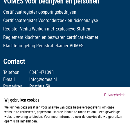
VOMES voor bedrijven en personen
Certificaatregister opsporingsbedrijven
Certificaatregister Vooronderzoek en risicoanalyse
Register Veilig Werken met Explosieve Stoffen
Reglement klachten en bezwaren certificatiekamer
Klachtenregeling Registratiekamer VOMES
Contact
Telefoon
0345-471398
E-mail
info@vomes.nl
Postadres
Postbus 59
4190 CB Geldermalsen
Privacybeleid
Wij gebruiken cookies
Stichting Veilig Omgaan Met Explosieve Stoffen is lid van :
We kunnen deze plaatsen voor analyse van onze bezoekersgegevens, om onze
website te verbeteren, gepersonaliseerde inhoud te tonen en om u een geweldige
website-ervaring te bieden. Voor meer informatie over de cookies die we gebruiken
opent u de instellingen.