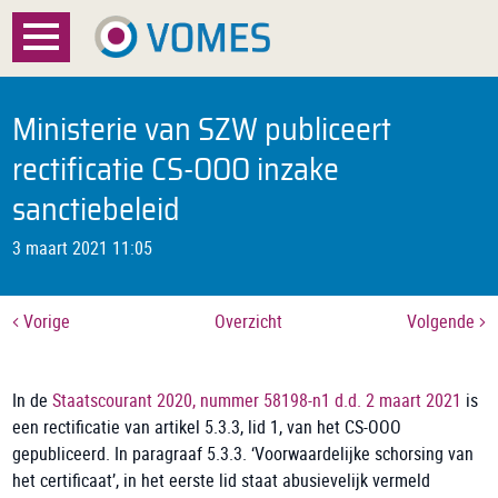
Menu
Home
Ministerie van SZW publiceert
Over VOMES
rectificatie CS-OOO inzake
sanctiebeleid
Certificatie
3 maart 2021 11:05
Registratie
Documenten
Vorige
Overzicht
Volgende
Nieuws
In de
Staatscourant 2020, nummer 58198-n1 d.d. 2 maart 2021
is
FAQ
een rectificatie van artikel 5.3.3, lid 1, van het CS-OOO
gepubliceerd. In paragraaf 5.3.3. ‘Voorwaardelijke schorsing van
het certificaat’, in het eerste lid staat abusievelijk vermeld
Contact