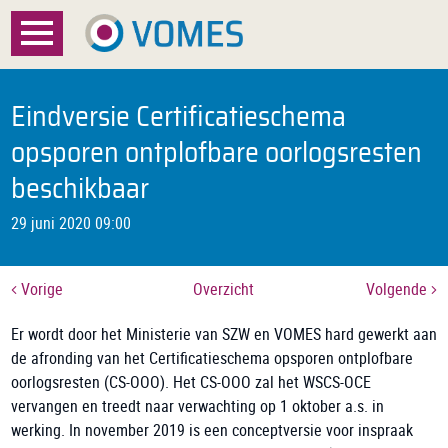
Menu
Home
Eindversie Certificatieschema
Over VOMES
opsporen ontplofbare oorlogsresten
beschikbaar
Certificatie
29 juni 2020 09:00
Registratie
Documenten
Vorige
Overzicht
Volgende
Er wordt door het Ministerie van SZW en VOMES hard gewerkt aan
Nieuws
de afronding van het Certificatieschema opsporen ontplofbare
oorlogsresten (CS-OOO). Het CS-OOO zal het WSCS-OCE
FAQ
vervangen en treedt naar verwachting op 1 oktober a.s. in
werking. In november 2019 is een conceptversie voor inspraak
Contact